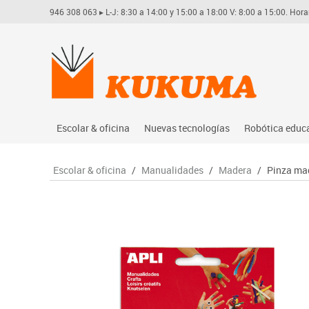
946 308 063
▸ L-J: 8:30 a 14:00 y 15:00 a 18:00 V: 8:00 a 15:00. Hora
Escolar & oficina
Nuevas tecnologías
Robótica educ
Archivo
Audio
Arduino
Escolar & oficina
/
Manualidades
/
Madera
/
Pinza mad
Complementos oficina
Conectividad y señal
Learning res
Dibujo técnico y artístico
Mobiliario tecnológico
Lego educati
Escritura y corrección
Monitores interactivos
Matatastudi
Higiene
Soportes
Vex robotics
Informática
Videoconferencia
Otros
Manualidades
Videoproyección
Material escolar