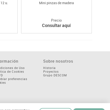
12 u.
Mini pinzas de madera
Pos
Precio
Consultar aquí
formación
Sobre nosotros
diciones de Uso
Historia
ítica de Cookies
Proyectos
PD
Grupo DESCOM
biar preferencias
kies