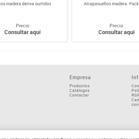
los madera deriva surtidos
Atrapasueños madera. Pack 
Precio
Precio
Consultar aquí
Consultar aquí
Empresa
In
Productos
Con
Catálogos
Pol
Contactar
RG
Cam
coo