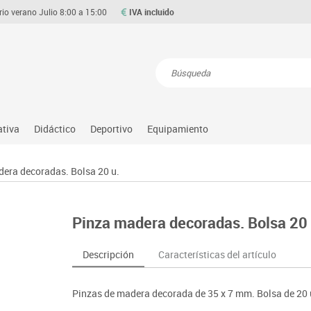
rio verano Julio 8:00 a 15:00
IVA incluido
Resultados de la búsqueda
ativa
Didáctico
Deportivo
Equipamiento
Asociación y atención
Atletismo
Aulas entornos naturales
Equipamiento
era decoradas. Bolsa 20 u.
Matemáticas
ource
Ciencias
Balones y pelotas
Despachos y oficinas
Gimnasia rítmica
Medio natural, social y cultura
on
Construcciones
Béisbol
Espacios compartidos
Gimnasio
Motricidad fina
Pinza madera decoradas. Bolsa 20 
o
Espacios exteriores
Comp. deportivos
Mesas educación
Hockey
Música
Espacios multisensoriales
Deportes alternativos
Muebles escolares
Piscina
Primeras edades
Descripción
Características del artículo
Juegos heurísticos
Deportes raqueta
Percheros, baldas y taquillas
Protección deportiva
Psicomotricidad
Juegos de mesa
Entrenamiento
Pizarras, vitrinas y expositores
Psicomotricidad
Stem
Pinzas de madera decorada de 35 x 7 mm. Bolsa de 20
Juegos simbólicos
Sillas, bancos y taburetes
Tinkering