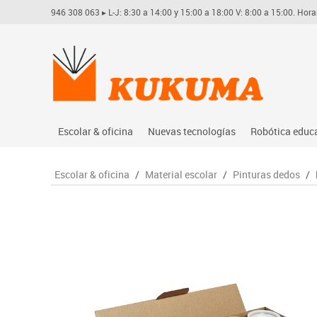
946 308 063
▸ L-J: 8:30 a 14:00 y 15:00 a 18:00 V: 8:00 a 15:00. Hora
Escolar & oficina
Nuevas tecnologías
Robótica educ
Archivo
Audio
Arduino
Escolar & oficina
/
Material escolar
/
Pinturas dedos
/
Complementos oficina
Conectividad y señal
Learning res
Dibujo técnico y artístico
Mobiliario tecnológico
Lego educati
Escritura y corrección
Monitores interactivos
Matatastudi
Higiene
Soportes
Vex robotics
Informática
Videoconferencia
Otros
Manualidades
Videoproyección
Material escolar