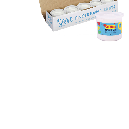
Plastifica, encuaderna, destruye
Papel y manipulados