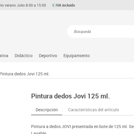
rio verano Julio 8:00 a 15:00
IVA incluido
Resultados de la búsqueda
ativa
Didáctico
Deportivo
Equipamiento
Asociación y atención
Atletismo
Aulas entornos naturales
Equipamiento
Pintura dedos Jovi 125 ml.
Matemáticas
ource
Ciencias
Balones y pelotas
Despachos y oficinas
Gimnasia rítmica
Medio natural, social y cultura
on
Construcciones
Béisbol
Espacios compartidos
Gimnasio
Motricidad fina
Pintura dedos Jovi 125 ml.
o
Espacios exteriores
Comp. deportivos
Mesas educación
Hockey
Música
Espacios multisensoriales
Deportes alternativos
Muebles escolares
Piscina
Primeras edades
Descripción
Características del artículo
Juegos heurísticos
Deportes raqueta
Percheros, baldas y taquillas
Protección deportiva
Psicomotricidad
Juegos de mesa
Entrenamiento
Pizarras, vitrinas y expositores
Psicomotricidad
Stem
Pintura a dedos JOVI presentada en bote de 125 ml. Se
Juegos simbólicos
Sillas, bancos y taburetes
Tinkering
Lavable.