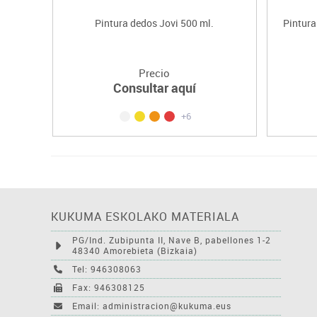
Pintura dedos Jovi 500 ml.
Pintura
Precio
Consultar aquí
+6
KUKUMA ESKOLAKO MATERIALA
PG/Ind. Zubipunta II, Nave B, pabellones 1-2
48340 Amorebieta (Bizkaia)
Tel: 946308063
Fax: 946308125
Email: administracion@kukuma.eus