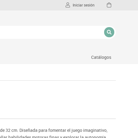
Iniciar sesión
Catálogos
l
de 32 cm. Diseñada para fomentar el juego imaginativo,
ollar habilidades motoras finas y explorar la autonomía