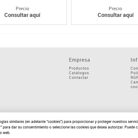
Precio
Precio
Consultar aquí
Consultar aquí
Empresa
In
Productos
Con
Catálogos
Pol
Contactar
RG
Cam
coo
ogías similares (en adelante “cookies”) para proporcionar y proteger nuestros servi
r” para dar su consentimiento o seleccione las cookies que desea autorizar. Puede 
io web.