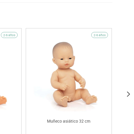
2-6 años
2-6 años
Muñeco asiático 32 cm
Mu