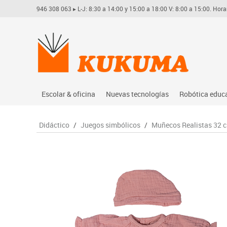
946 308 063
▸ L-J: 8:30 a 14:00 y 15:00 a 18:00 V: 8:00 a 15:00. Hora
Escolar & oficina
Nuevas tecnologías
Robótica educ
Archivo
Audio
Arduino
Didáctico
/
Juegos simbólicos
/
Muñecos Realistas 32 
Complementos oficina
Conectividad y señal
Learning res
Dibujo técnico y artístico
Mobiliario tecnológico
Lego educati
Escritura y corrección
Monitores interactivos
Matatastudi
Higiene
Soportes
Vex robotics
Informática
Videoconferencia
Otros
Manualidades
Videoproyección
Material escolar