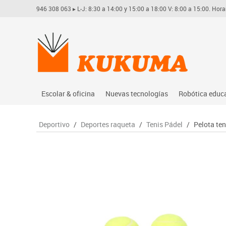
946 308 063
▸ L-J: 8:30 a 14:00 y 15:00 a 18:00 V: 8:00 a 15:00. Hora
Escolar & oficina
Nuevas tecnologías
Robótica educ
Archivo
Audio
Arduino
Deportivo
/
Deportes raqueta
/
Tenis Pádel
/
Pelota ten
Complementos oficina
Conectividad y señal
Learning res
Dibujo técnico y artístico
Mobiliario tecnológico
Lego educati
Escritura y corrección
Monitores interactivos
Matatastudi
Higiene
Soportes
Vex robotics
Informática
Videoconferencia
Otros
Manualidades
Videoproyección
Material escolar