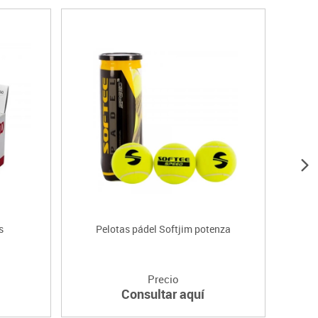
s
Pelotas pádel Softjim potenza
Carro
Precio
Consultar aquí