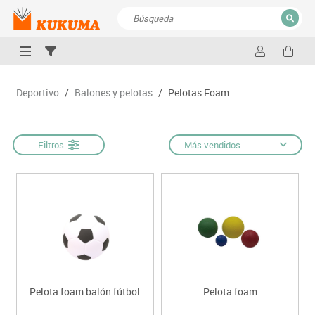
CERRAR
Resultados de la búsqueda
Deportivo
/
Balones y pelotas
/
Pelotas Foam
Filtros
Más vendidos
Pelota foam balón fútbol
Pelota foam