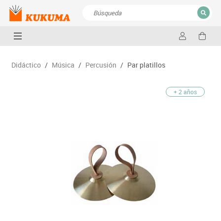
CERRAR
Resultados de la búsqueda
Didáctico
/
Música
/
Percusión
/
Par platillos
+ 2 años