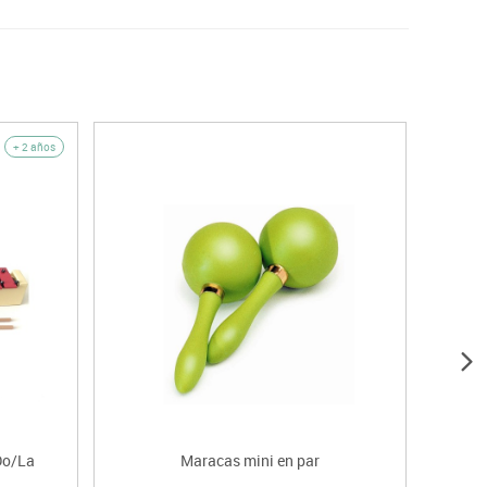
+ 2 años
Do/La
Maracas mini en par
Met