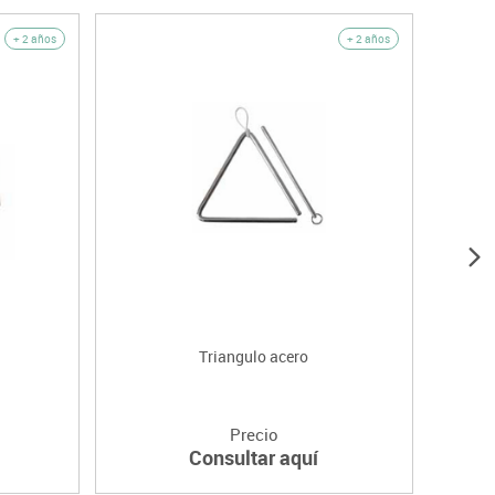
+ 2 años
+ 2 años
Triangulo acero
Boo
Precio
Consultar aquí