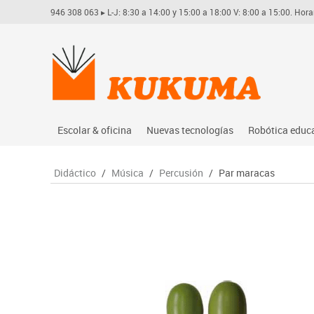
946 308 063
▸ L-J: 8:30 a 14:00 y 15:00 a 18:00 V: 8:00 a 15:00. Hora
Escolar & oficina
Nuevas tecnologías
Robótica educ
Archivo
Audio
Arduino
Didáctico
/
Música
/
Percusión
/
Par maracas
Complementos oficina
Conectividad y señal
Learning res
Dibujo técnico y artístico
Mobiliario tecnológico
Lego educati
Escritura y corrección
Monitores interactivos
Matatastudi
Higiene
Soportes
Vex robotics
Informática
Videoconferencia
Otros
Manualidades
Videoproyección
Material escolar