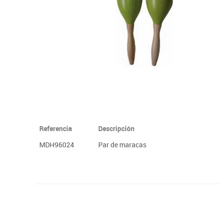
Plastifica, encuaderna, destruye
Papel y manipulados
Referencia
Descripción
MDH96024
Par de maracas