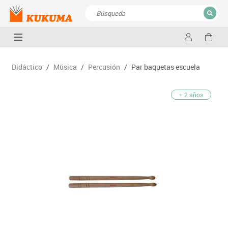
CERRAR
Resultados de la búsqueda
Didáctico
/
Música
/
Percusión
/
Par baquetas escuela
+ 2 años