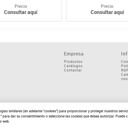
Precio
Precio
Consultar aquí
Consultar aquí
Empresa
In
Productos
Con
Catálogos
Pol
Contactar
RG
Cam
coo
ogías similares (en adelante “cookies”) para proporcionar y proteger nuestros servi
r” para dar su consentimiento o seleccione las cookies que desea autorizar. Puede 
io web.