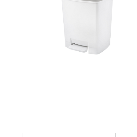
Plastifica, encuaderna, destruye
Papel y manipulados