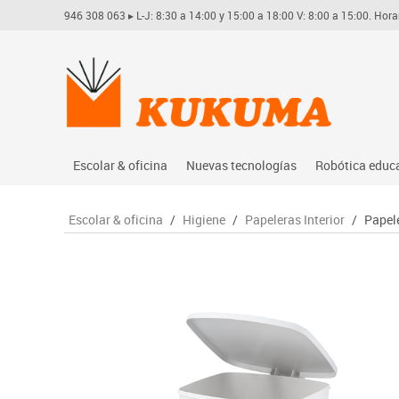
946 308 063
▸ L-J: 8:30 a 14:00 y 15:00 a 18:00 V: 8:00 a 15:00. Hora
Escolar & oficina
Nuevas tecnologías
Robótica educ
Archivo
Audio
Arduino
Escolar & oficina
/
Higiene
/
Papeleras Interior
/
Papele
Complementos oficina
Conectividad y señal
Learning res
Dibujo técnico y artístico
Mobiliario tecnológico
Lego educati
Escritura y corrección
Monitores interactivos
Matatastudi
Higiene
Soportes
Vex robotics
Informática
Videoconferencia
Otros
Manualidades
Videoproyección
Material escolar