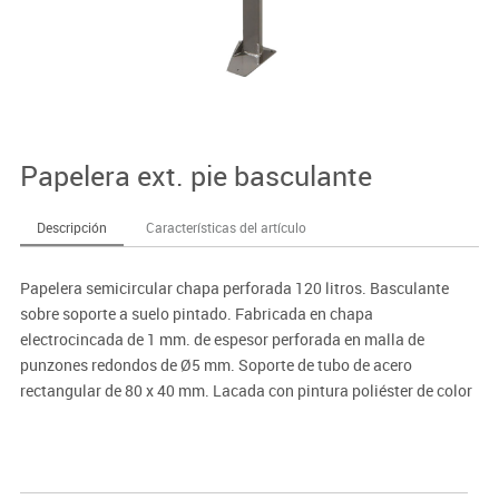
Papelera ext. pie basculante
Descripción
Características del artículo
Papelera semicircular chapa perforada 120 litros. Basculante
sobre soporte a suelo pintado. Fabricada en chapa
electrocincada de 1 mm. de espesor perforada en malla de
punzones redondos de Ø5 mm. Soporte de tubo de acero
rectangular de 80 x 40 mm. Lacada con pintura poliéster de color
a elegir. Resistencia a la oxidación testada en prueba de nieblas
salinas por encima de las 300 horas. Modelo apropiado para
zonas urbanas, parques y jardines. Dimensiones: 460x260 x1000
mm. (ancho x fondo x alto).