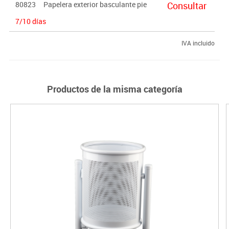
80823
Papelera exterior basculante pie
Consultar
Acabados en amarillo, azul y verde opcional sobre pedido (sin
7/10 días
coste adicional)
IVA incluido
Productos de la misma categoría