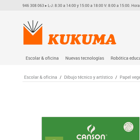
946 308 063
▸ L-J: 8:30 a 14:00 y 15:00 a 18:00 V: 8:00 a 15:00. Hora
Escolar & oficina
Nuevas tecnologías
Robótica educ
Archivo
Audio
Arduino
Escolar & oficina
/
Dibujo técnico y artístico
/
Papel veg
Complementos oficina
Conectividad y señal
Learning res
Dibujo técnico y artístico
Mobiliario tecnológico
Lego educati
Escritura y corrección
Monitores interactivos
Matatastudi
Higiene
Soportes
Vex robotics
Informática
Videoconferencia
Otros
Manualidades
Videoproyección
Material escolar