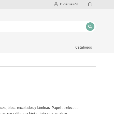
Iniciar sesión
Catálogos
l
cks, blocs encolados y láminas. Papel de elevada
neo para dibujo a lápiz, tinta y para calcar.