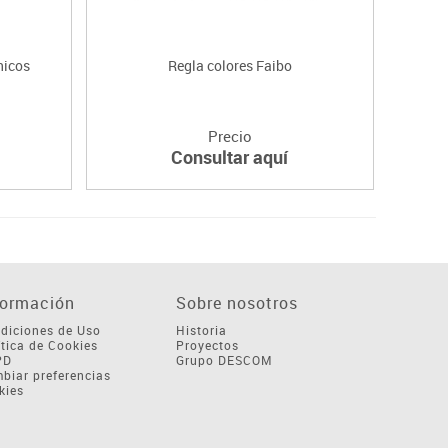
nicos
Regla colores Faibo
Bl
Precio
Consultar aquí
formación
Sobre nosotros
diciones de Uso
Historia
ítica de Cookies
Proyectos
PD
Grupo DESCOM
biar preferencias
kies