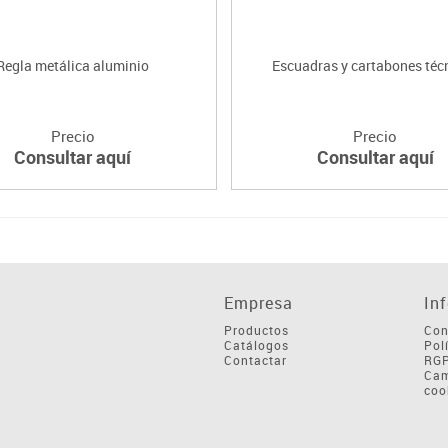
Regla metálica aluminio
Escuadras y cartabones téc
Precio
Precio
Consultar aquí
Consultar aquí
Empresa
In
Productos
Con
Catálogos
Pol
Contactar
RG
Cam
coo