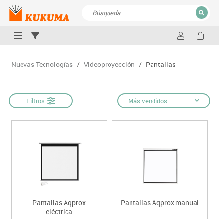
CERRAR
Resultados de la búsqueda
Nuevas Tecnologías
/
Videoproyección
/
Pantallas
Filtros
Más vendidos
Pantallas Aqprox
Pantallas Aqprox manual
eléctrica