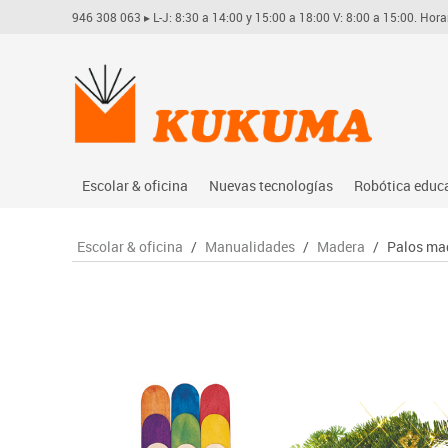
946 308 063
▸ L-J: 8:30 a 14:00 y 15:00 a 18:00 V: 8:00 a 15:00. Hora
Escolar & oficina
Nuevas tecnologías
Robótica educ
Archivo
Audio
Arduino
Escolar & oficina
/
Manualidades
/
Madera
/
Palos ma
Complementos oficina
Conectividad y señal
Learning res
Dibujo técnico y artístico
Mobiliario tecnológico
Lego educati
Escritura y corrección
Monitores interactivos
Matatastudi
Higiene
Soportes
Vex robotics
Informática
Videoconferencia
Otros
Manualidades
Videoproyección
Material escolar