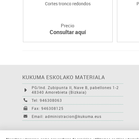
Cortes tronco redondos
P
Precio
Consultar aquí
KUKUMA ESKOLAKO MATERIALA
PG/Ind. Zubipunta II, Nave B, pabellones 1-2
48340 Amorebieta (Bizkaia)
Tel: 946308063
Fax: 946308125
Email: administracion@kukuma.eus