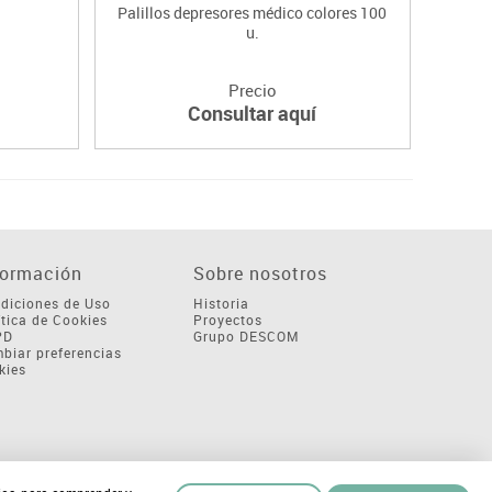
Palillos depresores médico colores 100
Pinza
u.
Precio
Consultar aquí
formación
Sobre nosotros
diciones de Uso
Historia
ítica de Cookies
Proyectos
PD
Grupo DESCOM
biar preferencias
kies