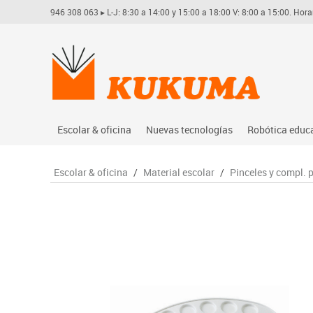
946 308 063
▸ L-J: 8:30 a 14:00 y 15:00 a 18:00 V: 8:00 a 15:00. Hora
Escolar & oficina
Nuevas tecnologías
Robótica educ
Archivo
Audio
Arduino
Escolar & oficina
/
Material escolar
/
Pinceles y compl. 
Complementos oficina
Conectividad y señal
Learning res
Dibujo técnico y artístico
Mobiliario tecnológico
Lego educati
Escritura y corrección
Monitores interactivos
Matatastudi
Higiene
Soportes
Vex robotics
Informática
Videoconferencia
Otros
Manualidades
Videoproyección
Material escolar