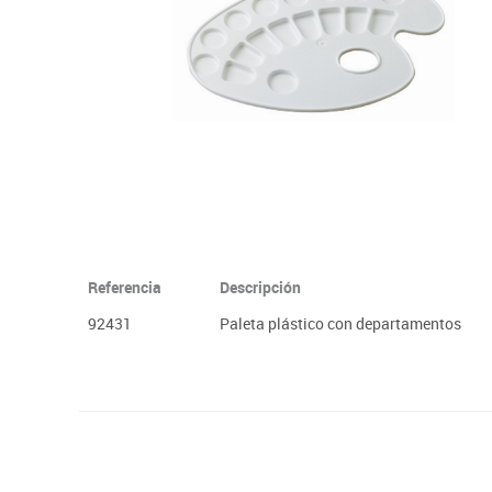
Plastifica, encuaderna, destruye
Papel y manipulados
Referencia
Descripción
92431
Paleta plástico con departamentos