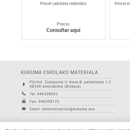
Pincel cabolata redondos
Pincel e
Precio
Consultar aquí
KUKUMA ESKOLAKO MATERIALA
PG/Ind. Zubipunta II, Nave B, pabellones 1-2
48340 Amorebieta (Bizkaia)
Tel: 946308063
Fax: 946308125
Email: administracion@kukuma.eus