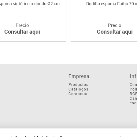
spuma sintético redondo Ø2 cm.
Rodillo espuma Faibo 70 
Precio
Precio
Consultar aquí
Consultar aquí
Empresa
In
Productos
Con
Catálogos
Pol
Contactar
RG
Cam
coo