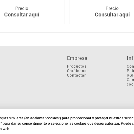
Precio
Precio
Consultar aquí
Consultar aquí
Empresa
In
Productos
Con
Catálogos
Pol
Contactar
RG
Cam
coo
ogías similares (en adelante “cookies”) para proporcionar y proteger nuestros servi
r” para dar su consentimiento o seleccione las cookies que desea autorizar. Puede 
io web.