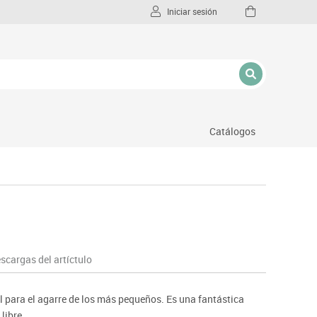
Iniciar sesión
Catálogos
l
scargas del artíctulo
 para el agarre de los más pequeños. Es una fantástica
 libre.