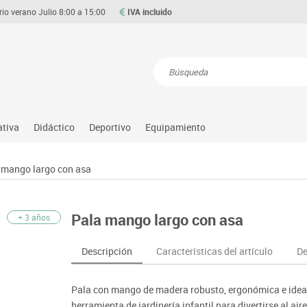
rio verano Julio 8:00 a 15:00
IVA incluido
Resultados de la búsqueda
ativa
Didáctico
Deportivo
Equipamiento
Asociación y atención
Atletismo
Aulas entornos naturales
Equipamiento
 mango largo con asa
Matemáticas
ource
Ciencias
Balones y pelotas
Despachos y oficinas
Gimnasia rítmica
Medio natural, social y cultura
on
Construcciones
Béisbol
Espacios compartidos
Gimnasio
Motricidad fina
Pala mango largo con asa
+ 3 años
o
Espacios exteriores
Comp. deportivos
Mesas educación
Hockey
Música
Espacios multisensoriales
Deportes alternativos
Muebles escolares
Piscina
Primeras edades
Descripción
Características del artículo
De
Juegos heurísticos
Deportes raqueta
Percheros, baldas y taquillas
Protección deportiva
Psicomotricidad
Juegos de mesa
Entrenamiento
Pizarras, vitrinas y expositores
Psicomotricidad
Stem
Pala con mango de madera robusto, ergonómica e ideal
Juegos simbólicos
Sillas, bancos y taburetes
Tinkering
herramienta de jardinería infantil para divertirse al aire