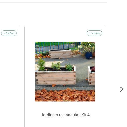
+ 3 años
+ 3 años
Jardinera rectangular. Kit 4
Jard