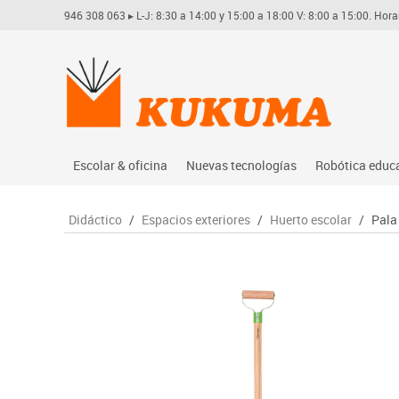
946 308 063
▸ L-J: 8:30 a 14:00 y 15:00 a 18:00 V: 8:00 a 15:00. Hora
Escolar & oficina
Nuevas tecnologías
Robótica educ
Archivo
Audio
Arduino
Didáctico
/
Espacios exteriores
/
Huerto escolar
/
Pala
Complementos oficina
Conectividad y señal
Learning res
Dibujo técnico y artístico
Mobiliario tecnológico
Lego educati
Escritura y corrección
Monitores interactivos
Matatastudi
Higiene
Soportes
Vex robotics
Informática
Videoconferencia
Otros
Manualidades
Videoproyección
Material escolar