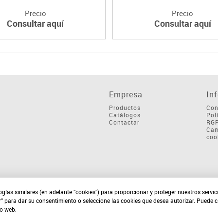
Precio
Precio
Consultar aquí
Consultar aquí
Empresa
In
Productos
Con
Catálogos
Pol
Contactar
RG
Cam
coo
ogías similares (en adelante “cookies”) para proporcionar y proteger nuestros servi
r” para dar su consentimiento o seleccione las cookies que desea autorizar. Puede 
io web.