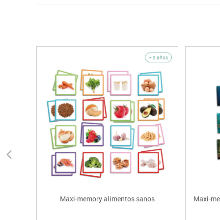
+ 3 años
Maxi-memory alimentos sanos
Maxi-me