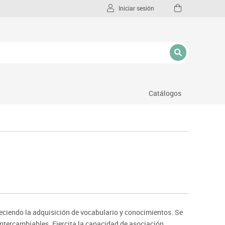
Iniciar sesión
Catálogos
l
eciendo la adquisición de vocabulario y conocimientos. Se
 intercambiables. Ejercita la capacidad de asociación