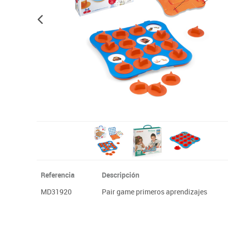
Plastifica, encuaderna, destruye
Papel y manipulados
Referencia
Descripción
MD31920
Pair game primeros aprendizajes