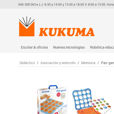
946 308 063
▸ L-J: 8:30 a 14:00 y 15:00 a 18:00 V: 8:00 a 15:00. Hora
Escolar & oficina
Nuevas tecnologías
Robótica educ
Archivo
Audio
Arduino
Didáctico
/
Asociación y atención
/
Memoria
/
Pair ga
Complementos oficina
Conectividad y señal
Learning res
Dibujo técnico y artístico
Mobiliario tecnológico
Lego educati
Escritura y corrección
Monitores interactivos
Matatastudi
Higiene
Soportes
Vex robotics
Informática
Videoconferencia
Otros
Manualidades
Videoproyección
Material escolar