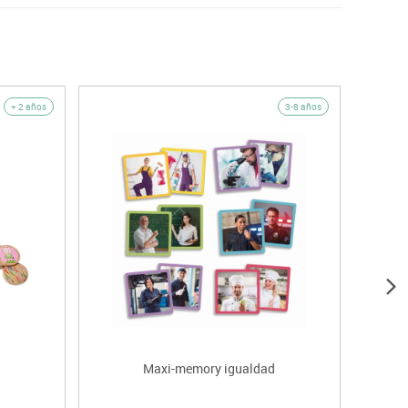
+ 2 años
3-8 años
Maxi-memory igualdad