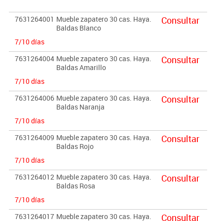
este mueble debe ser atornillado a la pared.
Garantizado por los ensayos realizados en centro tecnológico de
7631264001
Mueble zapatero 30 cas. Haya.
Consultar
certificación de mobiliario TECNALIA.
Baldas Blanco
Dimensiones: Ancho/Alto/Fondo: 120/87/28 cm.
7/10 días
Importante:
7631264004
Mueble zapatero 30 cas. Haya.
Consultar
Baldas Amarillo
El mobiliario se pide por encargo. En caso de devolución no se
abonará más del 90% del valor de la mercancía.
7/10 días
7631264006
Mueble zapatero 30 cas. Haya.
Consultar
Baldas Naranja
7/10 días
7631264009
Mueble zapatero 30 cas. Haya.
Consultar
Baldas Rojo
7/10 días
7631264012
Mueble zapatero 30 cas. Haya.
Consultar
Baldas Rosa
7/10 días
7631264017
Mueble zapatero 30 cas. Haya.
Consultar