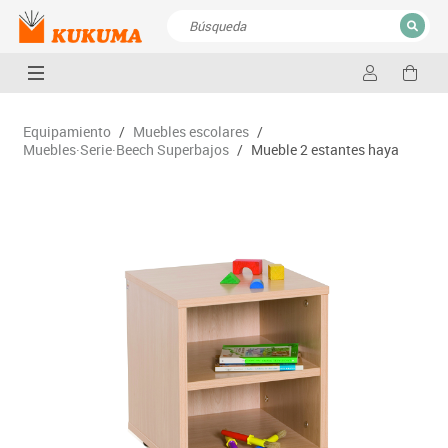
CERRAR
Resultados de la búsqueda
Equipamiento
/
Muebles escolares
/
Muebles·Serie·Beech Superbajos
/
Mueble 2 estantes haya