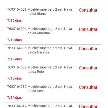
Garantizado por los ensayos realizados en centro tecnológico de
7633164001
Mueble superbajo 2 est. Haya
Consultar
certificación de mobiliario TECNALIA.
balda Blanco
7/10 días
Importante:
El mobiliario se pide por encargo. En caso de devolución no se
7633164004
Mueble superbajo 2 est. Haya
Consultar
balda Amarilla
abonará más del 90% del valor de la mercancía.
7/10 días
7633164006
Mueble superbajo 2 est. Haya
Consultar
balda Naranja
7/10 días
7633164009
Mueble superbajo 2 est. Haya
Consultar
balda Rojo
7/10 días
7633164012
Mueble superbajo 2 est. Haya
Consultar
balda Rosa
7/10 días
7633164017
Mueble superbajo 2 est. Haya
Consultar