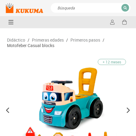
CERRAR
Resultados de la búsqueda
Didáctico
/
Primeras edades
/
Primeros pasos
/
Motofeber Casual blocks
+ 12 meses