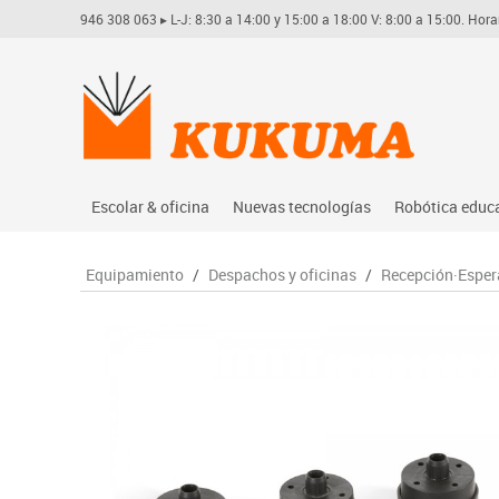
946 308 063
▸ L-J: 8:30 a 14:00 y 15:00 a 18:00 V: 8:00 a 15:00. Hora
Escolar & oficina
Nuevas tecnologías
Robótica educ
Archivo
Audio
Arduino
Equipamiento
/
Despachos y oficinas
/
Recepción·Esper
Complementos oficina
Conectividad y señal
Learning res
Dibujo técnico y artístico
Mobiliario tecnológico
Lego educati
Escritura y corrección
Monitores interactivos
Matatastudi
Higiene
Soportes
Vex robotics
Informática
Videoconferencia
Otros
Manualidades
Videoproyección
Material escolar