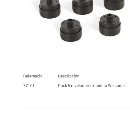
Plastifica, encuaderna, destruye
Papel y manipulados
Referencia
Descripción
77161
Pack 5 niveladores módulo Welcome