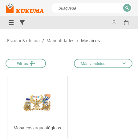
CERRAR
Resultados de la búsqueda
Escolar & oficina
/
Manualidades
/
Mosaicos
Filtros
Más vendidos
Mosaicos arqueológicos