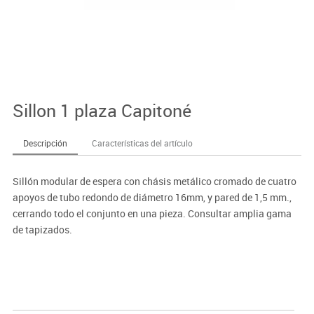
Sillon 1 plaza Capitoné
Descripción
Características del artículo
Sillón modular de espera con chásis metálico cromado de cuatro
apoyos de tubo redondo de diámetro 16mm, y pared de 1,5 mm.,
cerrando todo el conjunto en una pieza. Consultar amplia gama
de tapizados.
Importante:
El mobiliario se pide por encargo. En caso de devolución no se
abonará más del 90% del valor de la mercancía.