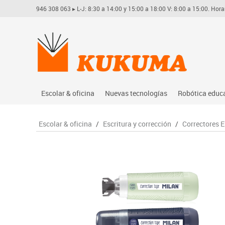
946 308 063
▸ L-J: 8:30 a 14:00 y 15:00 a 18:00 V: 8:00 a 15:00. Hora
Escolar & oficina
Nuevas tecnologías
Robótica educ
Archivo
Audio
Arduino
Escolar & oficina
/
Escritura y corrección
/
Correctores E
Complementos oficina
Conectividad y señal
Learning res
Dibujo técnico y artístico
Mobiliario tecnológico
Lego educati
Escritura y corrección
Monitores interactivos
Matatastudi
Higiene
Soportes
Vex robotics
Informática
Videoconferencia
Otros
Manualidades
Videoproyección
Material escolar