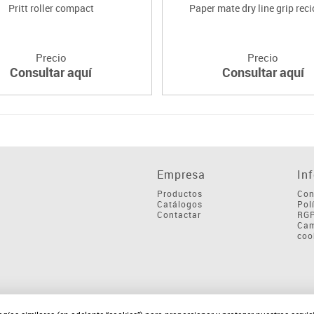
Pritt roller compact
Paper mate dry line grip rec
Precio
Precio
Consultar aquí
Consultar aquí
Empresa
In
Productos
Con
Catálogos
Pol
Contactar
RG
Cam
coo