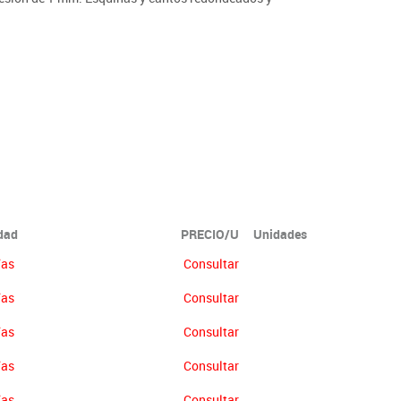
ón no se abonará más del 90% del valor de la mercancía.
idad
PRECIO/U
Unidades
ías
Consultar
ías
Consultar
ías
Consultar
ías
Consultar
ías
Consultar