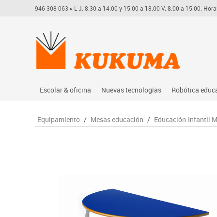
946 308 063
▸ L-J: 8:30 a 14:00 y 15:00 a 18:00 V: 8:00 a 15:00. Hora
Escolar & oficina
Nuevas tecnologías
Robótica educ
Archivo
Audio
Arduino
Equipamiento
/
Mesas educación
/
Educación·Infantil 
Complementos oficina
Conectividad y señal
Learning res
Dibujo técnico y artístico
Mobiliario tecnológico
Lego educati
Escritura y corrección
Monitores interactivos
Matatastudi
Higiene
Soportes
Vex robotics
Informática
Videoconferencia
Otros
Manualidades
Videoproyección
Material escolar