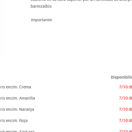
Lenguaje & idiomas
barnizados
Importante:
El mobiliario se pide por encargo. En caso de devoluci
Disponibil
Gris encim. Crema
7/10 d
ris encim. Amarilla
7/10 d
Gris encim. Naranja
7/10 d
ris encim. Roja
7/10 d
ris encim. Azul osc.
7/10 d