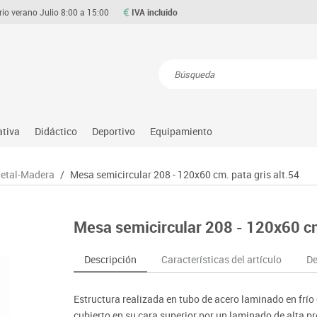
rio verano Julio 8:00 a 15:00
IVA incluido
Resultados de la búsqueda
ativa
Didáctico
Deportivo
Equipamiento
Asociación y atención
Atletismo
Aulas entornos naturales
Equipamiento
Metal-Madera
/
Mesa semicircular 208 - 120x60 cm. pata gris alt.54
Matemáticas
ource
Ciencias
Balones y pelotas
Despachos y oficinas
Gimnasia rítmica
Medio natural, social y cultura
on
Construcciones
Béisbol
Espacios compartidos
Gimnasio
Motricidad fina
Mesa semicircular 208 - 120x60 cm.
o
Espacios exteriores
Comp. deportivos
Mesas educación
Hockey
Música
Espacios multisensoriales
Deportes alternativos
Muebles escolares
Piscina
Primeras edades
Descripción
Características del artículo
De
Juegos heurísticos
Deportes raqueta
Percheros, baldas y taquillas
Protección deportiva
Psicomotricidad
Juegos de mesa
Entrenamiento
Pizarras, vitrinas y expositores
Psicomotricidad
Stem
Estructura realizada en tubo de acero laminado en frí
Juegos simbólicos
Sillas, bancos y taburetes
Tinkering
cubierto en su cara superior por un laminado de alta 