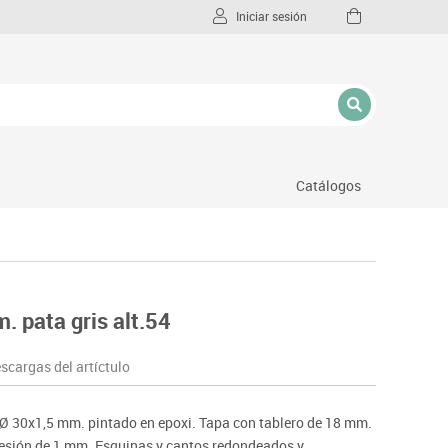
Iniciar sesión
Catálogos
l
 pata gris alt.54
scargas del artíctulo
o Ø 30x1,5 mm. pintado en epoxi. Tapa con tablero de 18 mm.
presión de 1 mm. Esquinas y cantos redondeados y