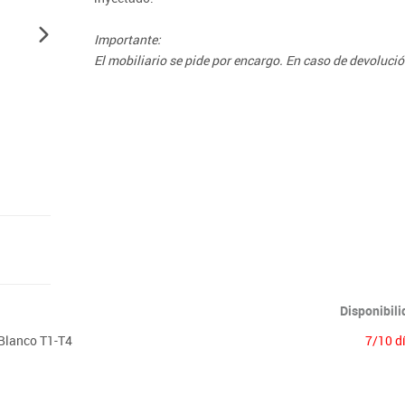
Lenguaje & idiomas
Importante:
El mobiliario se pide por encargo. En caso de devoluci
Disponibil
Blanco T1-T4
7/10 d