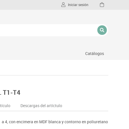
Iniciar sesión
Catálogos
l
. T1-T4
tículo
Descargas del artíctulo
1 a 4, con encimera en MDF blanca y contorno en poliuretano