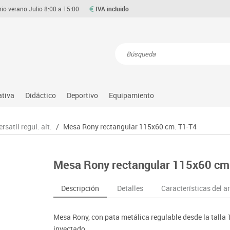
rio verano Julio 8:00 a 15:00
IVA incluido
Resultados de la búsqueda
ativa
Didáctico
Deportivo
Equipamiento
Asociación y atención
Atletismo
Aulas entornos naturales
Equipamiento
rsatil regul. alt.
/
Mesa Rony rectangular 115x60 cm. T1-T4
Matemáticas
ource
Ciencias
Balones y pelotas
Despachos y oficinas
Gimnasia rítmica
Medio natural, social y cultura
on
Construcciones
Béisbol
Espacios compartidos
Gimnasio
Motricidad fina
Mesa Rony rectangular 115x60 cm
o
Espacios exteriores
Comp. deportivos
Mesas educación
Hockey
Música
Espacios multisensoriales
Deportes alternativos
Muebles escolares
Piscina
Primeras edades
Descripción
Detalles
Características del ar
Juegos heurísticos
Deportes raqueta
Percheros, baldas y taquillas
Protección deportiva
Psicomotricidad
Juegos de mesa
Entrenamiento
Pizarras, vitrinas y expositores
Psicomotricidad
Stem
Mesa Rony, con pata metálica regulable desde la talla 
Juegos simbólicos
Sillas, bancos y taburetes
Tinkering
inyectado.