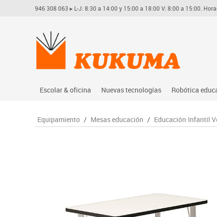
946 308 063
▸ L-J: 8:30 a 14:00 y 15:00 a 18:00 V: 8:00 a 15:00. Hora
Escolar & oficina
Nuevas tecnologías
Robótica educ
Archivo
Audio
Arduino
Equipamiento
/
Mesas educación
/
Educación·Infantil Ve
Complementos oficina
Conectividad y señal
Learning res
Dibujo técnico y artístico
Mobiliario tecnológico
Lego educati
Escritura y corrección
Monitores interactivos
Matatastudi
Higiene
Soportes
Vex robotics
Informática
Videoconferencia
Otros
Manualidades
Videoproyección
Material escolar