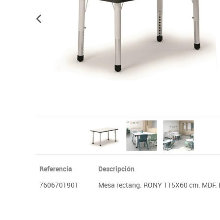
Plastifica, encuaderna, destruye
Papel y manipulados
Referencia
Descripción
7606701901
Mesa rectang. RONY 115X60 cm. MDF. 