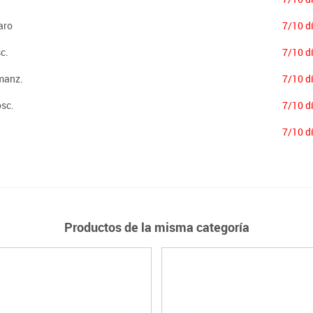
aro
7/10 d
c.
7/10 d
manz.
7/10 d
osc.
7/10 d
7/10 d
Productos de la misma categoría