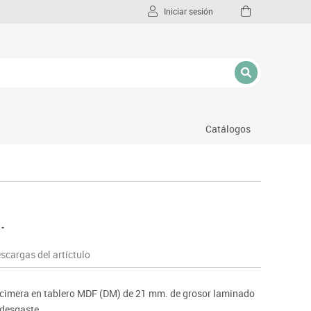
Iniciar sesión
Catálogos
l
.
scargas del artíctulo
cimera en tablero MDF (DM) de 21 mm. de grosor laminado
 desgaste.