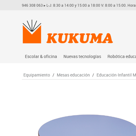
946 308 063
▸ L-J: 8:30 a 14:00 y 15:00 a 18:00 V: 8:00 a 15:00. Hora
Escolar & oficina
Nuevas tecnologías
Robótica educ
Archivo
Audio
Arduino
Equipamiento
/
Mesas educación
/
Educación·Infantil 
Complementos oficina
Conectividad y señal
Learning res
Dibujo técnico y artístico
Mobiliario tecnológico
Lego educati
Escritura y corrección
Monitores interactivos
Matatastudi
Higiene
Soportes
Vex robotics
Informática
Videoconferencia
Otros
Manualidades
Videoproyección
Material escolar