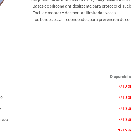
Lenguaje & idiomas
- Bases de silicona antideslizante para proteger el suel
- Facil de montar y desmontar ilimitadas veces.
- Los bordes estan redondeados para prevencion de cor
- Acabados de madera en barniz no toxico.
Importante:
El mobiliario se pide por encargo. En caso de devoluci
Disponibil
7/10 d
lo
7/10 d
a
7/10 d
ereza
7/10 d
7/10 d