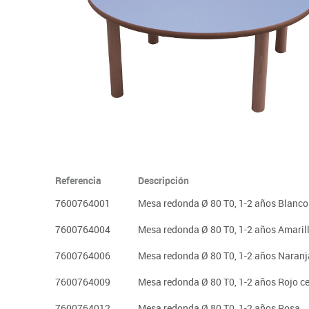
Plastifica, encuaderna, destruye
Papel y manipulados
Referencia
Descripción
7600764001
Mesa redonda Ø 80 T0, 1-2 años Blanco
7600764004
Mesa redonda Ø 80 T0, 1-2 años Amaril
7600764006
Mesa redonda Ø 80 T0, 1-2 años Naranj
7600764009
Mesa redonda Ø 80 T0, 1-2 años Rojo c
7600764012
Mesa redonda Ø 80 T0, 1-2 años Rosa