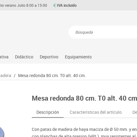
rio verano Julio 8:00 a 15:00
IVA incluido
Resultados de la búsqueda
ativa
Didáctico
Deportivo
Equipamiento
Asociación y atención
Atletismo
Aulas entornos naturales
Equipamiento
Madera
/
Mesa redonda 80 cm. T0 alt. 40 cm.
Matemáticas
ource
Ciencias
Balones y pelotas
Despachos y oficinas
Gimnasia rítmica
Medio natural, social y cultura
on
Construcciones
Béisbol
Espacios compartidos
Gimnasio
Motricidad fina
Mesa redonda 80 cm. T0 alt. 40 cm
o
Espacios exteriores
Comp. deportivos
Mesas educación
Hockey
Música
Espacios multisensoriales
Deportes alternativos
Muebles escolares
Piscina
Primeras edades
Descripción
Características del artículo
De
Juegos heurísticos
Deportes raqueta
Percheros, baldas y taquillas
Protección deportiva
Psicomotricidad
Juegos de mesa
Entrenamiento
Pizarras, vitrinas y expositores
Psicomotricidad
Stem
Con patas de madera de haya maciza de Ø 50 mm. y en
Juegos simbólicos
Sillas, bancos y taburetes
Tinkering
con planchas de alta presion (HPL), muy resistentes al