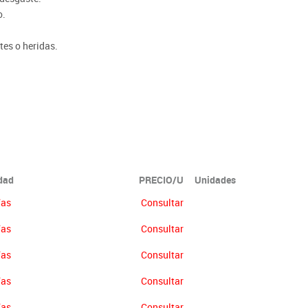
o.
tes o heridas.
ón no se abonará más del 90% del valor de la mercancía.
idad
PRECIO/U
Unidades
ías
Consultar
ías
Consultar
ías
Consultar
ías
Consultar
ías
Consultar