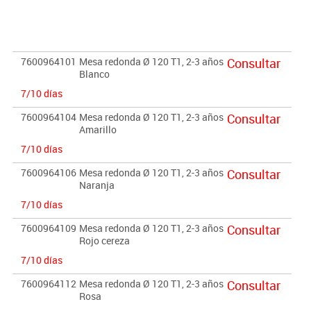
- Los bordes estan redondeados para prevencion de cortes o
heridas.
- Acabados de madera en barniz no toxico.
7600964101
Mesa redonda Ø 120 T1, 2-3 años
Consultar
Importante:
Blanco
El mobiliario se pide por encargo. En caso de devolución no se
7/10 días
abonará más del 90% del valor de la mercancía.
7600964104
Mesa redonda Ø 120 T1, 2-3 años
Consultar
Amarillo
7/10 días
7600964106
Mesa redonda Ø 120 T1, 2-3 años
Consultar
Naranja
7/10 días
7600964109
Mesa redonda Ø 120 T1, 2-3 años
Consultar
Rojo cereza
7/10 días
7600964112
Mesa redonda Ø 120 T1, 2-3 años
Consultar
Rosa