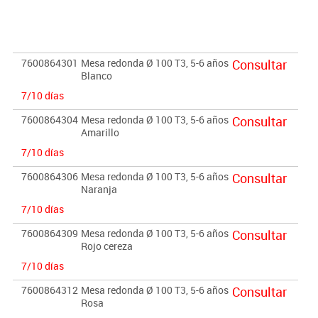
- Los bordes estan redondeados para prevencion de cortes o
heridas.
- Acabados de madera en barniz no toxico.
7600864301
Mesa redonda Ø 100 T3, 5-6 años
Consultar
Importante:
Blanco
El mobiliario se pide por encargo. En caso de devolución no se
7/10 días
abonará más del 90% del valor de la mercancía.
7600864304
Mesa redonda Ø 100 T3, 5-6 años
Consultar
Amarillo
7/10 días
7600864306
Mesa redonda Ø 100 T3, 5-6 años
Consultar
Naranja
7/10 días
7600864309
Mesa redonda Ø 100 T3, 5-6 años
Consultar
Rojo cereza
7/10 días
7600864312
Mesa redonda Ø 100 T3, 5-6 años
Consultar
Rosa