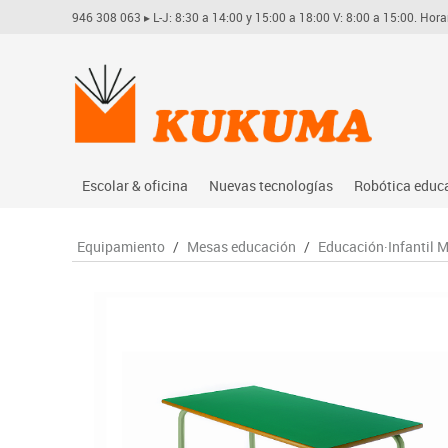
946 308 063
▸ L-J: 8:30 a 14:00 y 15:00 a 18:00 V: 8:00 a 15:00. Hora
Escolar & oficina
Nuevas tecnologías
Robótica educ
Archivo
Audio
Arduino
Equipamiento
/
Mesas educación
/
Educación·Infantil 
Complementos oficina
Conectividad y señal
Learning res
Dibujo técnico y artístico
Mobiliario tecnológico
Lego educati
Escritura y corrección
Monitores interactivos
Matatastudi
Higiene
Soportes
Vex robotics
Informática
Videoconferencia
Otros
Manualidades
Videoproyección
Material escolar