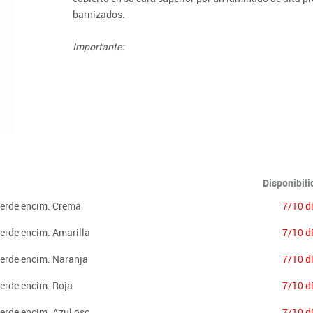
Lenguaje & idiomas
barnizados.
Importante:
El mobiliario se pide por encargo. En caso de devoluci
Disponibil
Verde encim. Crema
7/10 d
Verde encim. Amarilla
7/10 d
Verde encim. Naranja
7/10 d
Verde encim. Roja
7/10 d
erde encim. Azul osc.
7/10 d