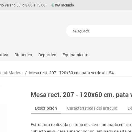
rio verano Julio 8:00 a 15:00
IVA incluido
Resultados de la búsqueda
ativa
Didáctico
Deportivo
Equipamiento
Asociación y atención
Atletismo
Aulas entornos naturales
Equipamiento
Metal-Madera
/
Mesa rect. 207 - 120x60 cm. pata verde alt. 54
Matemáticas
ource
Ciencias
Balones y pelotas
Despachos y oficinas
Gimnasia rítmica
Medio natural, social y cultura
on
Construcciones
Béisbol
Espacios compartidos
Gimnasio
Motricidad fina
Mesa rect. 207 - 120x60 cm. pata v
o
Espacios exteriores
Comp. deportivos
Mesas educación
Hockey
Música
Espacios multisensoriales
Deportes alternativos
Muebles escolares
Piscina
Primeras edades
Descripción
Características del artículo
De
Juegos heurísticos
Deportes raqueta
Percheros, baldas y taquillas
Protección deportiva
Psicomotricidad
Juegos de mesa
Entrenamiento
Pizarras, vitrinas y expositores
Psicomotricidad
Stem
Estructura realizada en tubo de acero laminado en frí
Juegos simbólicos
Sillas, bancos y taburetes
Tinkering
cubierto en su cara superior por un laminado de alta 