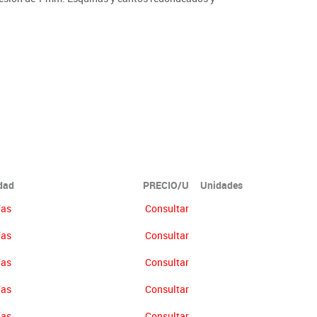
ón no se abonará más del 90% del valor de la mercancía.
idad
PRECIO/U
Unidades
ías
Consultar
ías
Consultar
ías
Consultar
ías
Consultar
ías
Consultar