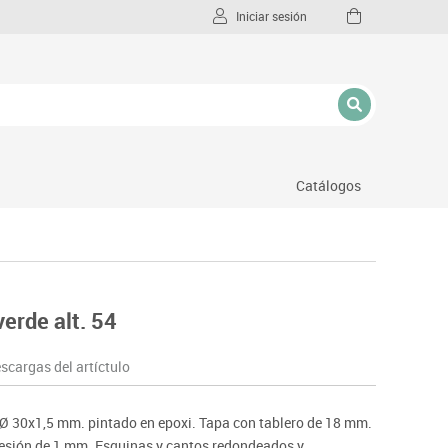
Iniciar sesión
Catálogos
l
erde alt. 54
scargas del artíctulo
o Ø 30x1,5 mm. pintado en epoxi. Tapa con tablero de 18 mm.
presión de 1 mm. Esquinas y cantos redondeados y