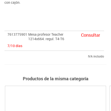
con cajón.
Importante:
El mobiliario se pide por encargo. En caso de devolución no se
abonará más del 90% del valor de la mercancía.
7613775901
Mesa profesor Teacher
Consultar
1214x664. regul. T4-T6
7/10 días
IVA incluido
Productos de la misma categoría