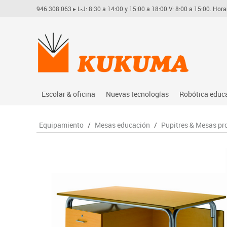
946 308 063
▸ L-J: 8:30 a 14:00 y 15:00 a 18:00 V: 8:00 a 15:00. Hora
Escolar & oficina
Nuevas tecnologías
Robótica educ
Archivo
Audio
Arduino
Equipamiento
/
Mesas educación
/
Pupitres & Mesas pr
Complementos oficina
Conectividad y señal
Learning res
Dibujo técnico y artístico
Mobiliario tecnológico
Lego educati
Escritura y corrección
Monitores interactivos
Matatastudi
Higiene
Soportes
Vex robotics
Informática
Videoconferencia
Otros
Manualidades
Videoproyección
Material escolar