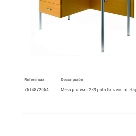
Plastifica, encuaderna, destruye
Papel y manipulados
Referencia
Descripción
7614872664
Mesa profesor 239 pata Gris encim. Ha