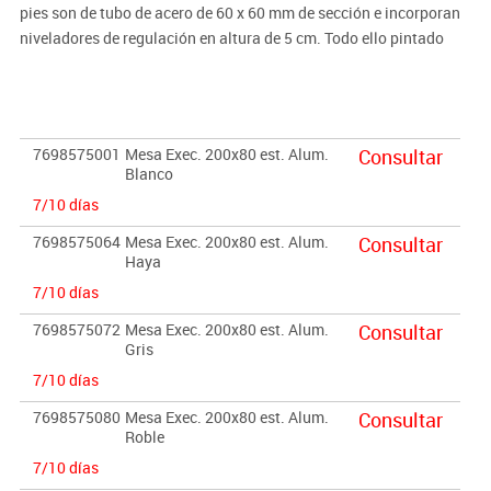
pies son de tubo de acero de 60 x 60 mm de sección e incorporan
niveladores de regulación en altura de 5 cm. Todo ello pintado
según modelo en blanco o en aluminio. El tablero es de melamina
de 25 mm de grosor color según producto canteado en PVC de 2
mm del mismo color. Colores encimera: Blanco, gris, Haya o
Roble.
7698575001
Mesa Exec. 200x80 est. Alum.
Consultar
Blanco
Complementos opcionales:
7/10 días
·Soporte de CPU metálico
(Ver producto)
· Faldón metálico
(Ver producto)
7698575064
Mesa Exec. 200x80 est. Alum.
Consultar
Haya
· Separador de melamina
(Ver producto)
· Buck colgado de 2 cajones
(Ver producto)
7/10 días
· Sistema de electrificación
(Ver producto)
7698575072
Mesa Exec. 200x80 est. Alum.
Consultar
Gris
7/10 días
7698575080
Mesa Exec. 200x80 est. Alum.
Consultar
Roble
7/10 días