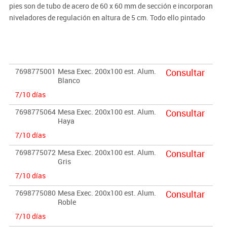
pies son de tubo de acero de 60 x 60 mm de sección e incorporan
niveladores de regulación en altura de 5 cm. Todo ello pintado
según modelo en blanco o en aluminio. El tablero es de melamina
de 25 mm de grosor color según producto canteado en PVC de 2
mm del mismo color. Colores encimera: Blanco, gris, Haya o
Roble.
7698775001
Mesa Exec. 200x100 est. Alum.
Consultar
Blanco
Complementos opcionales:
7/10 días
·Soporte de CPU metálico
(Ver producto)
· Faldón metálico
(Ver producto)
7698775064
Mesa Exec. 200x100 est. Alum.
Consultar
Haya
· Separador de melamina
(Ver producto)
· Buck colgado de 2 cajones
(Ver producto)
7/10 días
· Sistema de electrificación
(Ver producto)
7698775072
Mesa Exec. 200x100 est. Alum.
Consultar
Gris
7/10 días
7698775080
Mesa Exec. 200x100 est. Alum.
Consultar
Roble
7/10 días