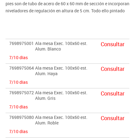
pies son de tubo de acero de 60 x 60 mm de sección e incorporan
niveladores de regulación en altura de 5 cm. Todo ello pintado
según modelo en blanco o en aluminio. El tablero es de melamina
de 25 mm de grosor color según producto canteado en PVC de 2
mm del mismo color. Colores encimera: Blanco, gris, Haya o
Roble.
7698975001
Ala mesa Exec. 100x60 est.
Consultar
Alum. Blanco
Complementos opcionales:
7/10 días
·Soporte de CPU metálico
(Ver producto)
· Faldón metálico
(Ver producto)
7698975064
Ala mesa Exec. 100x60 est.
Consultar
Alum. Haya
· Separador de melamina
(Ver producto)
· Buck colgado de 2 cajones
(Ver producto)
7/10 días
· Sistema de electrificación
(Ver producto)
7698975072
Ala mesa Exec. 100x60 est.
Consultar
Alum. Gris
7/10 días
7698975080
Ala mesa Exec. 100x60 est.
Consultar
Alum. Roble
7/10 días