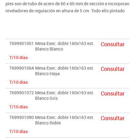
pies son de tubo de acero de 60 x 60 mm de sección e incorporan
niveladores de regulación en altura de 5 cm. Todo ello pintado
según modelo en blanco o en aluminio. El tablero es de melamina
de 25 mm de grosor color según producto canteado en PVC de 2
mm del mismo color. Colores encimera: Blanco, gris, Haya o
Roble.
7699901001
Mesa Exec. doble 160x163 est.
Consultar
Blanco Blanco
Complementos:
7/10 días
· Soporte de CPU metálico
(Ver producto)
· Faldón metálico
(Ver producto)
7699901064
Mesa Exec. doble 160x163 est.
Consultar
Blanco Haya
· Separador de melamina
(Ver producto)
· Sistema de electrificación
(Ver producto)
7/10 días
7699901072
Mesa Exec. doble 160x163 est.
Consultar
Blanco Gris
7/10 días
7699901080
Mesa Exec. doble 160x163 est.
Consultar
Blanco Roble
7/10 días