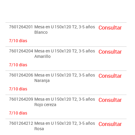
- Los bordes estan redondeados para prevencion de cortes o
heridas.
- Acabados de madera en barniz no toxico.
7601264201
Mesa en U 150x120 T2, 3-5 años
Consultar
Importante:
Blanco
El mobiliario se pide por encargo. En caso de devolución no se
7/10 días
abonará más del 90% del valor de la mercancía.
7601264204
Mesa en U 150x120 T2, 3-5 años
Consultar
Amarillo
7/10 días
7601264206
Mesa en U 150x120 T2, 3-5 años
Consultar
Naranja
7/10 días
7601264209
Mesa en U 150x120 T2, 3-5 años
Consultar
Rojo cereza
7/10 días
7601264212
Mesa en U 150x120 T2, 3-5 años
Consultar
Rosa