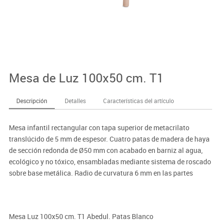
Mesa de Luz 100x50 cm. T1
Descripción
Detalles
Características del artículo
Mesa infantil rectangular con tapa superior de metacrilato
translúcido de 5 mm de espesor. Cuatro patas de madera de haya
de sección redonda de Ø50 mm con acabado en barniz al agua,
ecológico y no tóxico, ensambladas mediante sistema de roscado
sobre base metálica. Radio de curvatura 6 mm en las partes
susceptibles de choque por seguridad.
Dimensiones:
Mesa Luz 100x50 cm. T1 Abedul. Patas Blanco
· 100x50 cm.