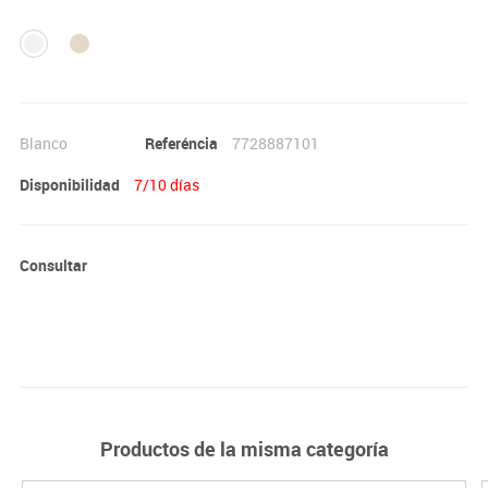
· Altura: Talla 1, 46 cm.
Importante:
El mobiliario se pide por encargo. En caso de devolución no se
abonará más del 90% del valor de la mercancía.
Blanco
Referéncia
7728887101
Disponibilidad
7/10 días
Consultar
Productos de la misma categoría