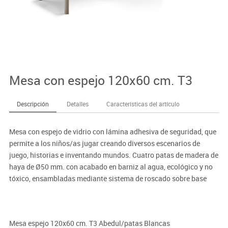
Mesa con espejo 120x60 cm. T3
Descripción
Detalles
Características del artículo
Mesa con espejo de vidrio con lámina adhesiva de seguridad, que
permite a los niños/as jugar creando diversos escenarios de
juego, historias e inventando mundos. Cuatro patas de madera de
haya de Ø50 mm. con acabado en barniz al agua, ecológico y no
tóxico, ensambladas mediante sistema de roscado sobre base
metálica. Radio de curvatura 6 mm en las partes susceptibles de
choque por seguridad.
Mesa espejo 120x60 cm. T3 Abedul/patas Blancas
Dimensiones: