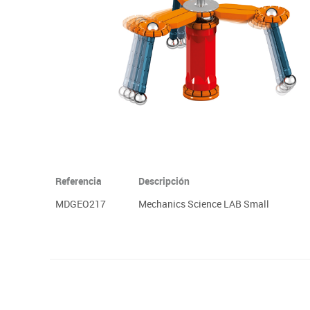
Plastifica, encuaderna, destruye
Papel y manipulados
Referencia
Descripción
MDGEO217
Mechanics Science LAB Small