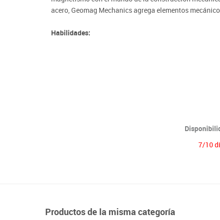
Lenguaje & idiomas
acero, Geomag Mechanics agrega elementos mecánicos,
Habilidades:
· Construcción libre y creativa mediante magnetismo
· Estimulación de la creatividad, la inventiva y el ingeni
Disponibil
7/10 d
Productos de la misma categoría