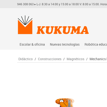
946 308 063
▸ L-J: 8:30 a 14:00 y 15:00 a 18:00 V: 8:00 a 15:00. Hora
Escolar & oficina
Nuevas tecnologías
Robótica educ
Archivo
Audio
Arduino
Didáctico
/
Construcciones
/
Magnéticos
/
Mechanics 
Complementos oficina
Conectividad y señal
Learning res
Dibujo técnico y artístico
Mobiliario tecnológico
Lego educati
Escritura y corrección
Monitores interactivos
Matatastudi
Higiene
Soportes
Vex robotics
Informática
Videoconferencia
Otros
Manualidades
Videoproyección
Material escolar