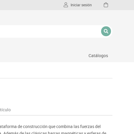
Iniciar sesión
Catálogos
l
tículo
taforma de construcción que combina las fuerzas del
 Además de las clásicas barras magnéticas y esferas de