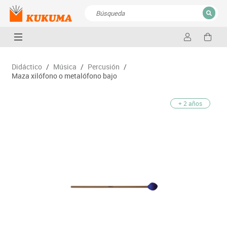
CERRAR
Resultados de la búsqueda
Didáctico
/
Música
/
Percusión
/
Maza xilófono o metalófono bajo
+ 2 años