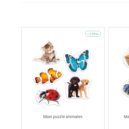
+ 2 años
Maxi puzzle animales
Ma