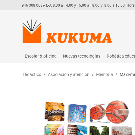
946 308 063
▸ L-J: 8:30 a 14:00 y 15:00 a 18:00 V: 8:00 a 15:00. Hora
Escolar & oficina
Nuevas tecnologías
Robótica educ
Archivo
Audio
Arduino
Didáctico
/
Asociación y atención
/
Memoria
/
Maxi-me
Complementos oficina
Conectividad y señal
Learning res
Dibujo técnico y artístico
Mobiliario tecnológico
Lego educati
Escritura y corrección
Monitores interactivos
Matatastudi
Higiene
Soportes
Vex robotics
Informática
Videoconferencia
Otros
Manualidades
Videoproyección
Material escolar