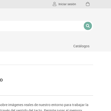
Iniciar sesión
Catálogos
l
no
sobre imágenes reales de nuestro entorno para trabajar la
 través del sentido del tacto. Permite jugar al memory