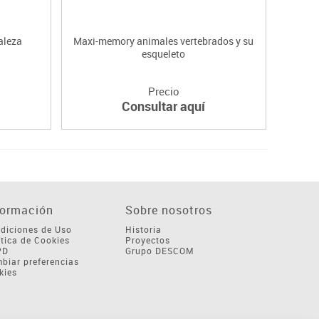
aleza
Maxi-memory animales vertebrados y su
Pa
esqueleto
Precio
Consultar aquí
formación
Sobre nosotros
diciones de Uso
Historia
ítica de Cookies
Proyectos
PD
Grupo DESCOM
biar preferencias
kies