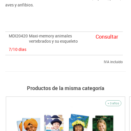
aves y anfibios.
· Incluye:
34 fichas de cartón resistente con imágenes reales 9x9
cm
MDI20420
Maxi-memory animales
Consultar
vertebrados y su esqueleto
7/10 días
IVA incluido
Productos de la misma categoría
+ 3 años