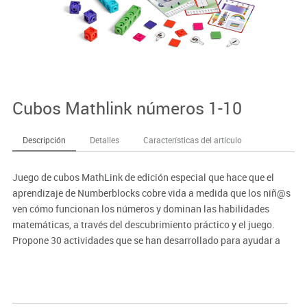
Cubos Mathlink números 1-10
Descripción
Detalles
Características del artículo
Juego de cubos MathLink de edición especial que hace que el
aprendizaje de Numberblocks cobre vida a medida que los niñ@s
ven cómo funcionan los números y dominan las habilidades
matemáticas, a través del descubrimiento práctico y el juego.
Propone 30 actividades que se han desarrollado para ayudar a
reconocer números, aprender a contar, sumar y restar, descubrir la
división y la multiplicación y desarrollar habilidades para
resolver problemas. Los cubos MathLink son apilables,
duraderos, además de fáciles de apilar, conectar y separar para