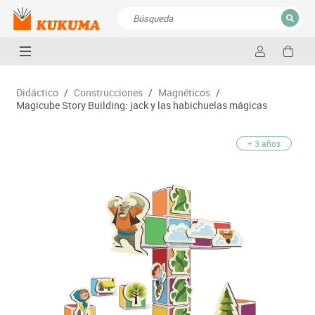
CERRAR
Resultados de la búsqueda
Didáctico
/
Construcciones
/
Magnéticos
/
Magicube Story Building: jack y las habichuelas mágicas
+ 3 años