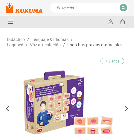
CERRAR
Resultados de la búsqueda
Didáctico
/
Lenguaje & Idiomas
/
Logopedia - Voz articulación
/
Logo-bits praxias orofaciales
+ 3 años