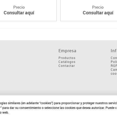
Precio
Precio
Consultar aquí
Consultar aquí
Empresa
In
Productos
Con
Catálogos
Pol
Contactar
RG
Cam
coo
ogías similares (en adelante “cookies”) para proporcionar y proteger nuestros servi
r” para dar su consentimiento o seleccione las cookies que desea autorizar. Puede 
io web.