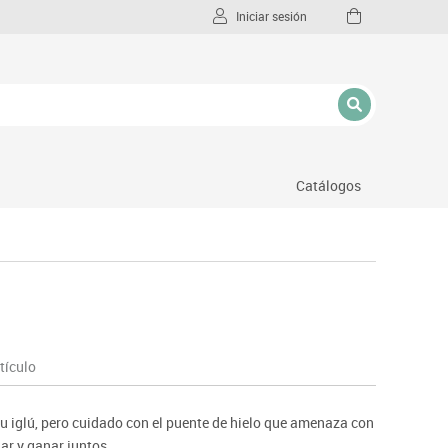
Iniciar sesión
Catálogos
l
tículo
su iglú, pero cuidado con el puente de hielo que amenaza con
ar y ganar juntos.