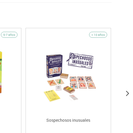
5-7 años
+ 10 años
Sospechosos inusuales