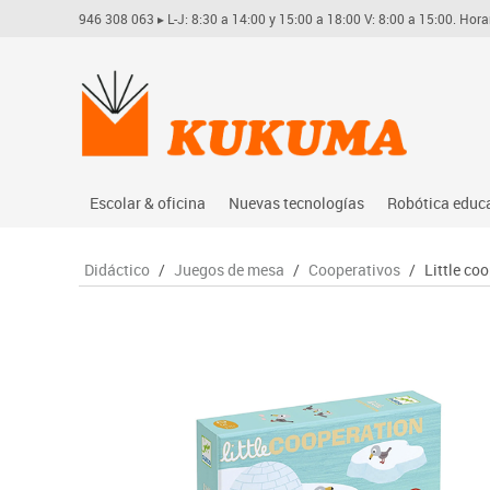
946 308 063
▸ L-J: 8:30 a 14:00 y 15:00 a 18:00 V: 8:00 a 15:00. Hora
Escolar & oficina
Nuevas tecnologías
Robótica educ
Archivo
Audio
Arduino
Didáctico
/
Juegos de mesa
/
Cooperativos
/
Little co
Complementos oficina
Conectividad y señal
Learning res
Dibujo técnico y artístico
Mobiliario tecnológico
Lego educati
Escritura y corrección
Monitores interactivos
Matatastudi
Higiene
Soportes
Vex robotics
Informática
Videoconferencia
Otros
Manualidades
Videoproyección
Material escolar