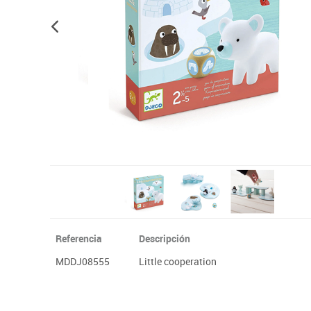
Plastifica, encuaderna, destruye
Papel y manipulados
Referencia
Descripción
MDDJ08555
Little cooperation