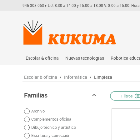
946 308 063
▸ L-J: 8:30 a 14:00 y 15:00 a 18:00 V: 8:00 a 15:00. Hora
Escolar & oficina
Nuevas tecnologías
Robótica educ
Archivo
Audio
Arduino
Escolar & oficina
/
Informática
/
Limpieza
Complementos oficina
Conectividad y señal
Learning res
Dibujo técnico y artístico
Mobiliario tecnológico
Lego educati
Familias
Filtros
Escritura y corrección
Monitores interactivos
Matatastudi
Archivo
Higiene
Soportes
Vex robotics
Complementos oficina
Informática
Videoconferencia
Otros
Dibujo técnico y artístico
Manualidades
Videoproyección
Escritura y corrección
Material escolar