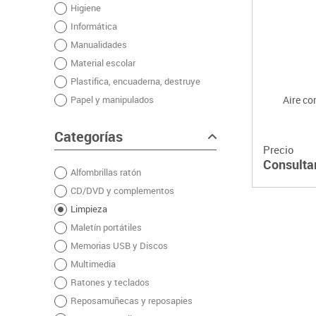
Higiene
Plastifica, encuaderna, destruye
Informática
Papel y manipulados
Manualidades
Material escolar
Plastifica, encuaderna, destruye
Papel y manipulados
Aire co
Categorías
Precio
Consulta
Alfombrillas ratón
CD/DVD y complementos
Limpieza
Maletín portátiles
Memorias USB y Discos
Multimedia
Ratones y teclados
Reposamuñecas y reposapies