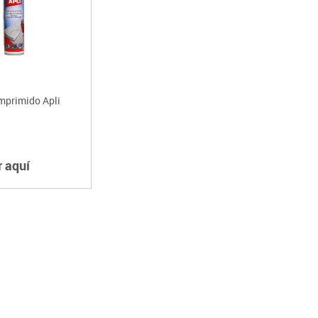
Lenguaje & idiomas
mprimido Apli
r aquí