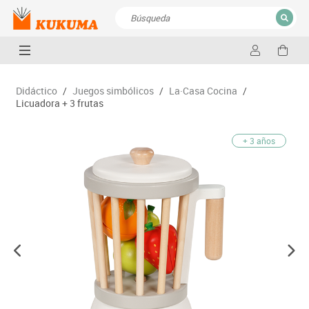
CERRAR
Resultados de la búsqueda
Didáctico
/
Juegos simbólicos
/
La·Casa Cocina
/
Licuadora + 3 frutas
+ 3 años