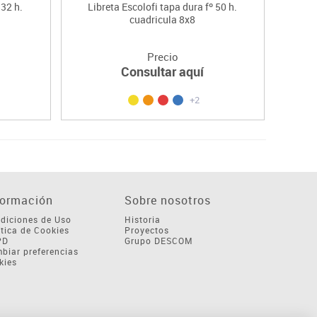
 32 h.
Libreta Escolofi tapa dura fº 50 h.
Libreta
cuadricula 8x8
Precio
Consultar aquí
+2
formación
Sobre nosotros
diciones de Uso
Historia
ítica de Cookies
Proyectos
PD
Grupo DESCOM
biar preferencias
kies