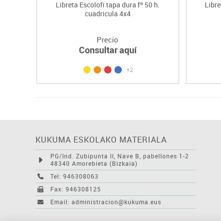
Libreta Escolofi tapa dura fº 50 h.
Libre
cuadricula 4x4
Precio
Consultar aquí
+2
KUKUMA ESKOLAKO MATERIALA
PG/Ind. Zubipunta II, Nave B, pabellones 1-2
48340 Amorebieta (Bizkaia)
Tel: 946308063
Fax: 946308125
Email: administracion@kukuma.eus