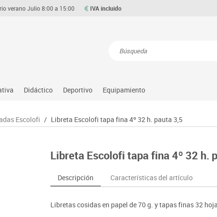
rio verano Julio 8:00 a 15:00
IVA incluido
Resultados de la búsqueda
ativa
Didáctico
Deportivo
Equipamiento
Asociación y atención
Atletismo
Aulas entornos naturales
Equipamiento
adas Escolofi
/
Libreta Escolofi tapa fina 4º 32 h. pauta 3,5
Matemáticas
ource
Ciencias
Balones y pelotas
Despachos y oficinas
Gimnasia rítmica
Medio natural, social y cultura
on
Construcciones
Béisbol
Espacios compartidos
Gimnasio
Motricidad fina
Libreta Escolofi tapa fina 4º 32 h. 
o
Espacios exteriores
Comp. deportivos
Mesas educación
Hockey
Música
Espacios multisensoriales
Deportes alternativos
Muebles escolares
Piscina
Primeras edades
Descripción
Características del artículo
Juegos heurísticos
Deportes raqueta
Percheros, baldas y taquillas
Protección deportiva
Psicomotricidad
Juegos de mesa
Entrenamiento
Pizarras, vitrinas y expositores
Psicomotricidad
Stem
Libretas cosidas en papel de 70 g. y tapas finas 32 ho
Juegos simbólicos
Sillas, bancos y taburetes
Tinkering