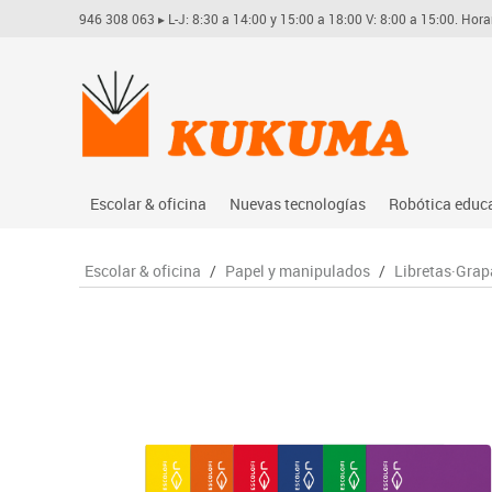
946 308 063
▸ L-J: 8:30 a 14:00 y 15:00 a 18:00 V: 8:00 a 15:00. Hora
Escolar & oficina
Nuevas tecnologías
Robótica educ
Archivo
Audio
Arduino
Escolar & oficina
/
Papel y manipulados
/
Libretas·Grap
Complementos oficina
Conectividad y señal
Learning res
Dibujo técnico y artístico
Mobiliario tecnológico
Lego educati
Escritura y corrección
Monitores interactivos
Matatastudi
Higiene
Soportes
Vex robotics
Informática
Videoconferencia
Otros
Manualidades
Videoproyección
Material escolar