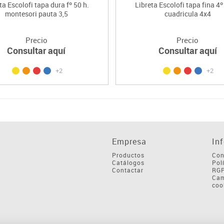
ta Escolofi tapa dura fº 50 h.
Libreta Escolofi tapa fina 4º
montesori pauta 3,5
cuadricula 4x4
Precio
Precio
Consultar aquí
Consultar aquí
+2
+2
Empresa
In
Productos
Con
Catálogos
Pol
Contactar
RG
Cam
coo