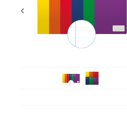
Plastifica, encuaderna, destruye
Papel y manipulados