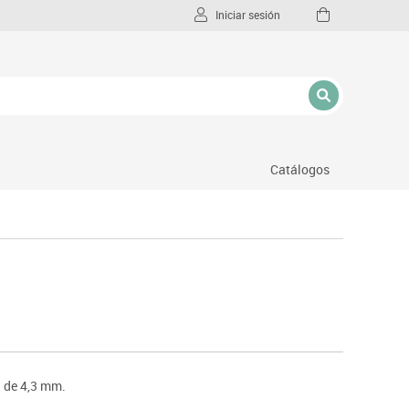
Iniciar sesión
Catálogos
l
a de 4,3 mm.