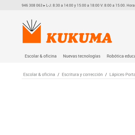
946 308 063
▸ L-J: 8:30 a 14:00 y 15:00 a 18:00 V: 8:00 a 15:00. Hora
Escolar & oficina
Nuevas tecnologías
Robótica educ
Archivo
Audio
Arduino
Escolar & oficina
/
Escritura y corrección
/
Lápices·Port
Complementos oficina
Conectividad y señal
Learning res
Dibujo técnico y artístico
Mobiliario tecnológico
Lego educati
Escritura y corrección
Monitores interactivos
Matatastudi
Higiene
Soportes
Vex robotics
Informática
Videoconferencia
Otros
Manualidades
Videoproyección
Material escolar