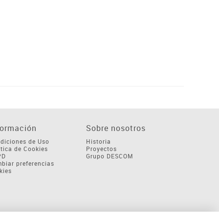
formación
Sobre nosotros
diciones de Uso
Historia
ítica de Cookies
Proyectos
PD
Grupo DESCOM
biar preferencias
kies