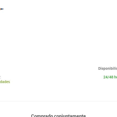
Lenguaje & idiomas
Disponibil
2
24/48 h
idades
Comprado conjuntamente